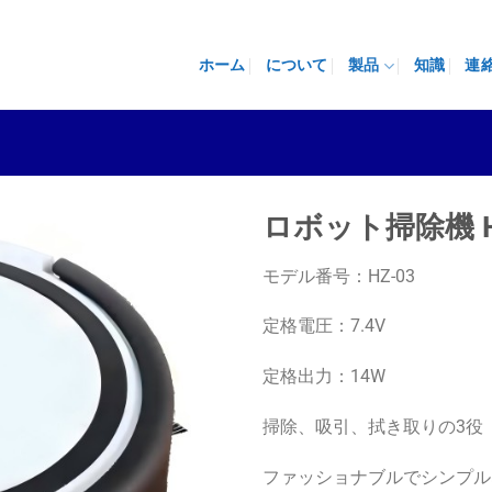
ホーム
について
製品
知識
連
ロボット掃除機 H
モデル番号：HZ-03
定格電圧：7.4V
定格出力：14W
掃除、吸引、拭き取りの3役
ファッショナブルでシンプル