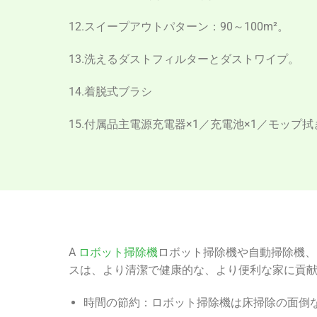
12.スイープアウトパターン：90～100m²。
13.洗えるダストフィルターとダストワイプ。
14.着脱式ブラシ
15.付属品主電源充電器×1／充電池×1／モップ拭
A
ロボット掃除機
ロボット掃除機や自動掃除機、
スは、より清潔で健康的な、より便利な家に貢
時間の節約：ロボット掃除機は床掃除の面倒