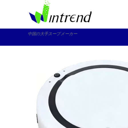
コ
ン
テ
ン
ツ
中国の大手スープメーカー
へ
ス
キ
ッ
プ