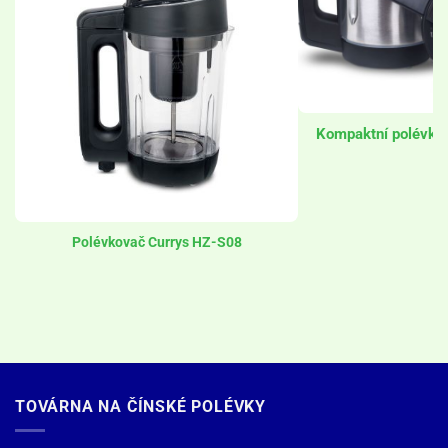
Kompaktní polévko
Polévkovač Currys HZ-S08
TOVÁRNA NA ČÍNSKÉ POLÉVKY