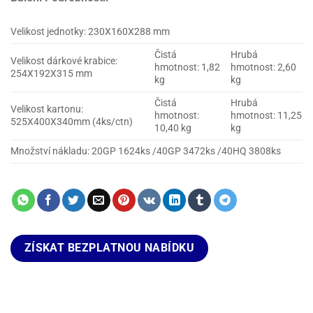
Velikost jednotky: 230X160X288 mm
Čistá
Hrubá
Velikost dárkové krabice:
hmotnost: 1,82
hmotnost: 2,60
254X192X315 mm
kg
kg
Čistá
Hrubá
Velikost kartonu:
hmotnost:
hmotnost: 11,25
525X400X340mm (4ks/ctn)
10,40 kg
kg
Množství nákladu: 20GP 1624ks /40GP 3472ks /40HQ 3808ks
ZÍSKAT BEZPLATNOU NABÍDKU