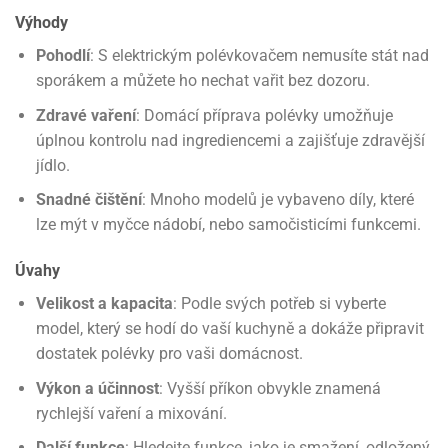
Výhody
Pohodlí
: S elektrickým polévkovačem nemusíte stát nad
sporákem a můžete ho nechat vařit bez dozoru.
Zdravé vaření
: Domácí příprava polévky umožňuje
úplnou kontrolu nad ingrediencemi a zajišťuje zdravější
jídlo.
Snadné čištění
: Mnoho modelů je vybaveno díly, které
lze mýt v myčce nádobí, nebo samočisticími funkcemi.
Úvahy
Velikost a kapacita
: Podle svých potřeb si vyberte
model, který se hodí do vaší kuchyně a dokáže připravit
dostatek polévky pro vaši domácnost.
Výkon a účinnost
: Vyšší příkon obvykle znamená
rychlejší vaření a mixování.
Další funkce
: Hledejte funkce, jako je smažení, odložený