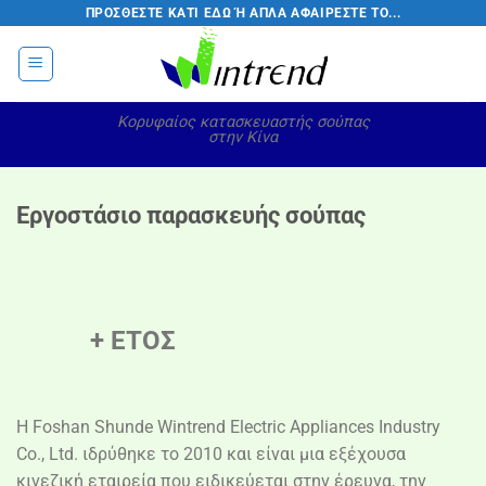
Μετάβαση
ΠΡΟΣΘΈΣΤΕ ΚΆΤΙ ΕΔΏ Ή ΑΠΛΆ ΑΦΑΙΡΈΣΤΕ ΤΟ...
στο
περιεχόμενο
Κορυφαίος κατασκευαστής σούπας
στην Κίνα
Εργοστάσιο παρασκευής σούπας
+ ΕΤΟΣ
Η Foshan Shunde Wintrend Electric Appliances Industry
Co., Ltd. ιδρύθηκε το 2010 και είναι μια εξέχουσα
κινεζική εταιρεία που ειδικεύεται στην έρευνα, την