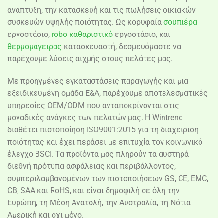
ανάπτυξη, την κατασκευή και τις πωλήσεις οικιακών
συσκευών υψηλής ποιότητας. Ως κορυφαία
σουπιέρα
εργοστάσιο,
robo καθαριστικό
εργοστάσιο, και
θερμομάγειρας
κατασκευαστή, δεσμευόμαστε να
παρέχουμε λύσεις αιχμής στους πελάτες μας.
Με προηγμένες εγκαταστάσεις παραγωγής και μια
εξειδικευμένη ομάδα Ε&Α, παρέχουμε αποτελεσματικές
υπηρεσίες OEM/ODM που ανταποκρίνονται στις
μοναδικές ανάγκες των πελατών μας. Η Wintrend
διαθέτει πιστοποίηση ISO9001:2015 για τη διαχείριση
ποιότητας και έχει περάσει με επιτυχία τον κοινωνικό
έλεγχο BSCI. Τα προϊόντα μας πληρούν τα αυστηρά
διεθνή πρότυπα ασφάλειας και περιβάλλοντος,
συμπεριλαμβανομένων των πιστοποιήσεων GS, CE, EMC,
CB, SAA και RoHS, και είναι δημοφιλή σε όλη την
Ευρώπη, τη Μέση Ανατολή, την Αυστραλία, τη Νότια
Αμερική και όχι μόνο.