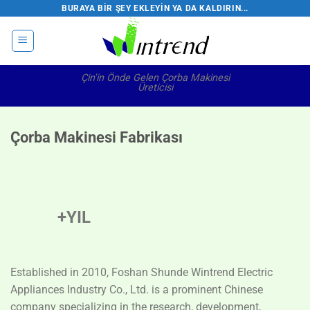
İçeriğe
BURAYA BIR ŞEY EKLEYIN YA DA KALDIRIN...
atla
Çin'in Önde Gelen Çorba Makinesi
Üreticisi
Çorba Makinesi Fabrikası
+YIL
Established in 2010, Foshan Shunde Wintrend Electric
Appliances Industry Co., Ltd. is a prominent Chinese
company specializing in the research, development,