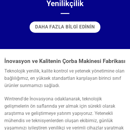
Yenilikçilik
DAHA FAZLA BILGI EDININ
İnovasyon ve Kalitenin Çorba Makinesi Fabrikası
Teknolojik yenilik, kalite kontrol ve yetenek yönetimine olan
bağlılığımız, en yüksek standartları karşılayan birinci sınıf
ürünler sunmamızı sağladı.
Wintrend'de İnovasyona odaklanarak, teknolojik
gelişmelerin ön saflarında yer almak için sürekli olarak
araştırma ve geliştirmeye yatırım yapıyoruz. Yetenekli
mühendis ve teknisyenlerden oluşan ekibimiz, günlük
yaşamınızı iyileştiren yenilikçi ve verimli cihazlar yaratmak