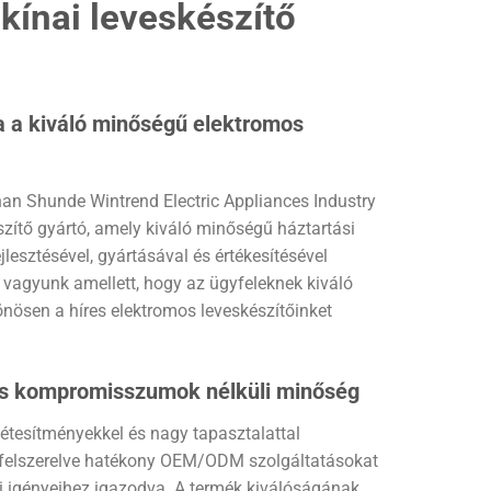
kínai leveskészítő
ja a kiváló minőségű elektromos
han Shunde Wintrend Electric Appliances Industry
észítő gyártó, amely kiváló minőségű háztartási
jlesztésével, gyártásával és értékesítésével
k vagyunk amellett, hogy az ügyfeleknek kiváló
önösen a híres elektromos leveskészítőinket
 és kompromisszumok nélküli minőség
étesítményekkel és nagy tapasztalattal
 felszerelve hatékony OEM/ODM szolgáltatásokat
i igényeihez igazodva. A termék kiválóságának