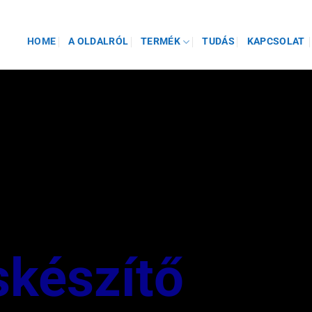
HOME
A OLDALRÓL
TERMÉK
TUDÁS
KAPCSOLAT
skészítő