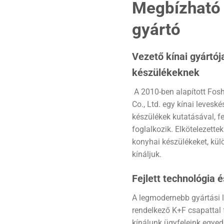
Megbízható 
gyártó
Vezető kínai gyártó
készülékeknek
A 2010-ben alapított Fos
Co., Ltd. egy kínai levesk
készülékek kutatásával, fe
foglalkozik. Elkötelezette
konyhai készülékeket, kül
kínáljuk.
Fejlett technológia
A legmodernebb gyártási l
rendelkező K+F csapattal
kínálunk ügyfeleink egyed