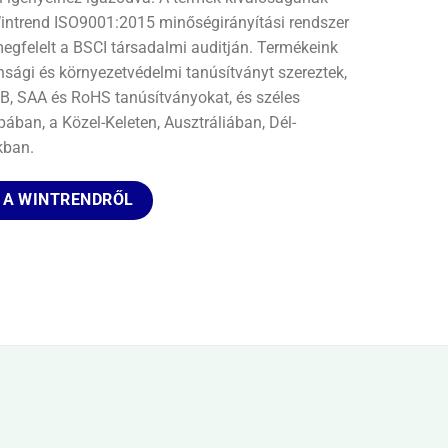
Wintrend ISO9001:2015 minőségirányítási rendszer
megfelelt a BSCI társadalmi auditján. Termékeink
sági és környezetvédelmi tanúsítványt szereztek,
CB, SAA és RoHS tanúsítványokat, és széles
pában, a Közel-Keleten, Ausztráliában, Dél-
kban.
 A WINTRENDRŐL