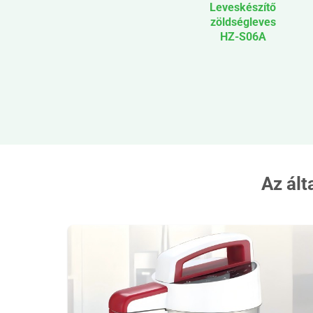
Leveskészítő
zöldségleves
HZ-S06A
Az ált