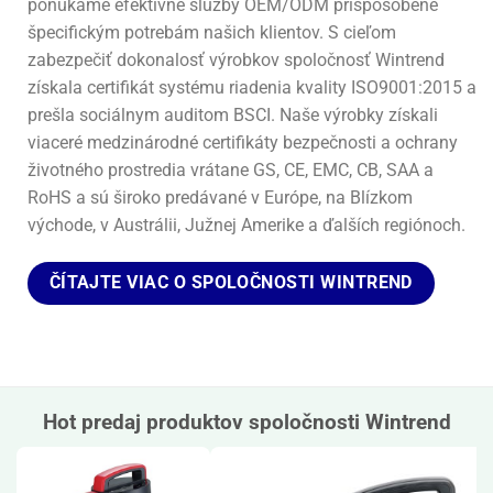
ponúkame efektívne služby OEM/ODM prispôsobené
špecifickým potrebám našich klientov. S cieľom
zabezpečiť dokonalosť výrobkov spoločnosť Wintrend
získala certifikát systému riadenia kvality ISO9001:2015 a
prešla sociálnym auditom BSCI. Naše výrobky získali
viaceré medzinárodné certifikáty bezpečnosti a ochrany
životného prostredia vrátane GS, CE, EMC, CB, SAA a
RoHS a sú široko predávané v Európe, na Blízkom
východe, v Austrálii, Južnej Amerike a ďalších regiónoch.
ČÍTAJTE VIAC O SPOLOČNOSTI WINTREND
Hot predaj produktov spoločnosti Wintrend