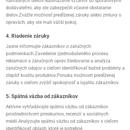
náhradných dielov.Nadviazanie vzťahov so spoľahlivými
dodávateľmi, aby ste zabezpečili včasné obstaranie
dielov.Zvážte možnosť predĺženej záruky alebo zmluvy o
opravách, aby ste mali väčší pokoj.
4. Riadenie záruky
Jasne informujte zákazníkov o záručných
podmienkach.Zavedenie zjednodušeného procesu
reklamácií a záručných opráv.Sledovanie a analýza
záručných údajov s cieľom identifikovať bežné problémy a
zlepšiť kvalitu produktov.Ponuka možností predĺženej
záruky s cieľom zvýšiť spokojnosť a lojalitu zákazníkov.
5. Spätná väzba od zákazníkov
Aktívne vyhľadávajte spätnú väzbu od zákazníkov
prostredníctvom prieskumov, recenzií a sociálnych
médií.Analyzujte spätnú väzbu od zákazníkov s cieľom
identifikovať oblasti, ktoré je potrebné