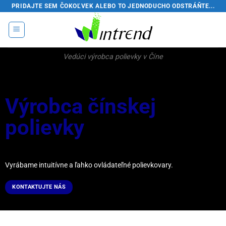
Prejsť
PRIDAJTE SEM ČOKOĽVEK ALEBO TO JEDNODUCHO ODSTRÁŇTE...
na
obsah
Vedúci výrobca polievky v Číne
Výrobca čínskej
polievky
Vyrábame intuitívne a ľahko ovládateľné polievkovary.
KONTAKTUJTE NÁS