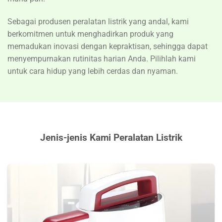
Sebagai produsen peralatan listrik yang andal, kami
berkomitmen untuk menghadirkan produk yang
memadukan inovasi dengan kepraktisan, sehingga dapat
menyempurnakan rutinitas harian Anda. Pilihlah kami
untuk cara hidup yang lebih cerdas dan nyaman.
Jenis-jenis Kami
Peralatan Listrik