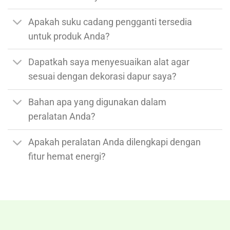
Apakah suku cadang pengganti tersedia
untuk produk Anda?
Dapatkah saya menyesuaikan alat agar
sesuai dengan dekorasi dapur saya?
Bahan apa yang digunakan dalam
peralatan Anda?
Apakah peralatan Anda dilengkapi dengan
fitur hemat energi?