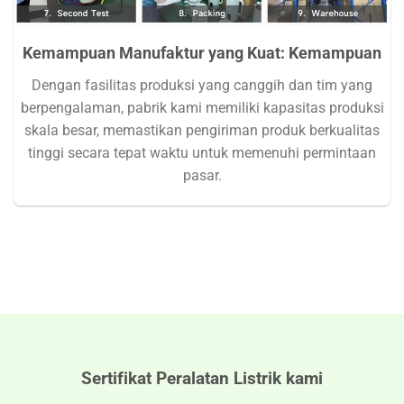
Kemampuan Manufaktur yang Kuat: Kemampuan
Dengan fasilitas produksi yang canggih dan tim yang
berpengalaman, pabrik kami memiliki kapasitas produksi
skala besar, memastikan pengiriman produk berkualitas
tinggi secara tepat waktu untuk memenuhi permintaan
pasar.
Sertifikat Peralatan Listrik kami