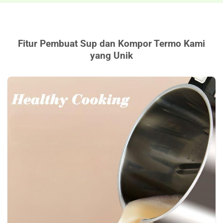
Fitur Pembuat Sup dan Kompor Termo Kami
yang Unik