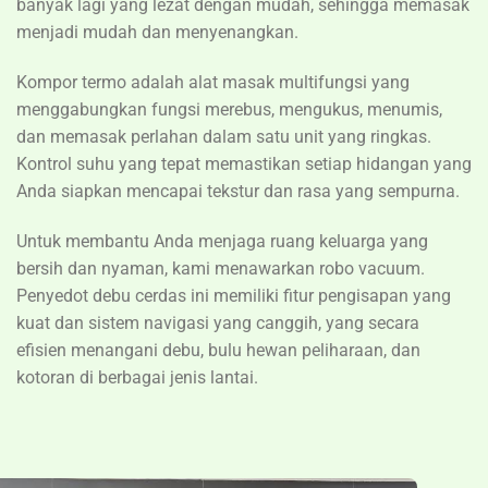
banyak lagi yang lezat dengan mudah, sehingga memasak
menjadi mudah dan menyenangkan.
Kompor termo adalah alat masak multifungsi yang
menggabungkan fungsi merebus, mengukus, menumis,
dan memasak perlahan dalam satu unit yang ringkas.
Kontrol suhu yang tepat memastikan setiap hidangan yang
Anda siapkan mencapai tekstur dan rasa yang sempurna.
Untuk membantu Anda menjaga ruang keluarga yang
bersih dan nyaman, kami menawarkan robo vacuum.
Penyedot debu cerdas ini memiliki fitur pengisapan yang
kuat dan sistem navigasi yang canggih, yang secara
efisien menangani debu, bulu hewan peliharaan, dan
kotoran di berbagai jenis lantai.