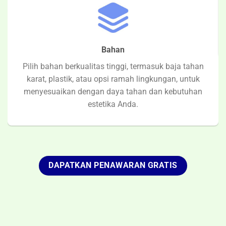
Bahan
Pilih bahan berkualitas tinggi, termasuk baja tahan
karat, plastik, atau opsi ramah lingkungan, untuk
menyesuaikan dengan daya tahan dan kebutuhan
estetika Anda.
DAPATKAN PENAWARAN GRATIS