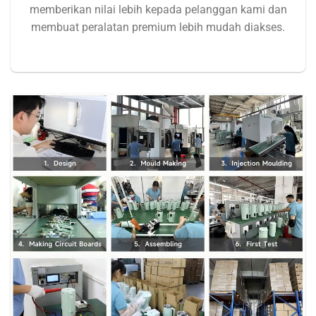
memberikan nilai lebih kepada pelanggan kami dan
membuat peralatan premium lebih mudah diakses.