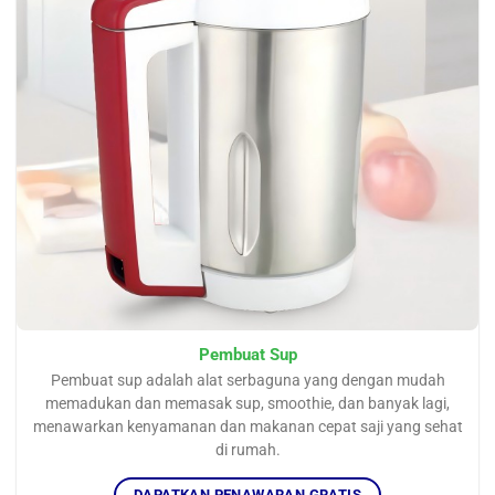
Pembuat Sup
Pembuat sup adalah alat serbaguna yang dengan mudah
memadukan dan memasak sup, smoothie, dan banyak lagi,
menawarkan kenyamanan dan makanan cepat saji yang sehat
di rumah.
DAPATKAN PENAWARAN GRATIS