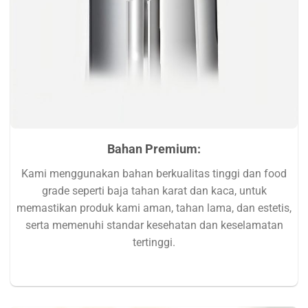
Bahan Premium:
Kami menggunakan bahan berkualitas tinggi dan food
grade seperti baja tahan karat dan kaca, untuk
memastikan produk kami aman, tahan lama, dan estetis,
serta memenuhi standar kesehatan dan keselamatan
tertinggi.