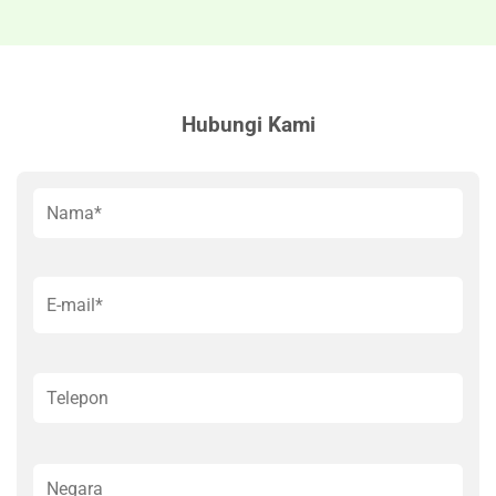
Hubungi Kami