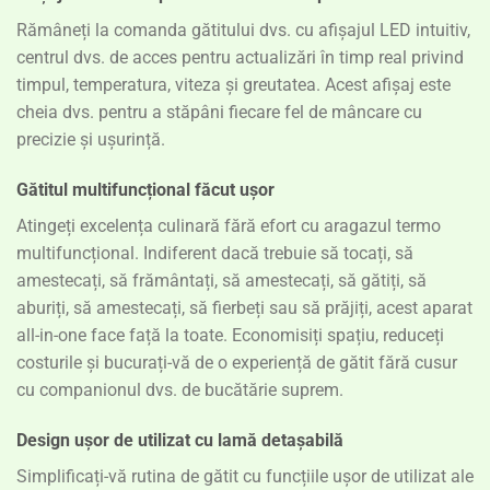
Rămâneți la comanda gătitului dvs. cu afișajul LED intuitiv,
centrul dvs. de acces pentru actualizări în timp real privind
timpul, temperatura, viteza și greutatea. Acest afișaj este
cheia dvs. pentru a stăpâni fiecare fel de mâncare cu
precizie și ușurință.
Gătitul multifuncțional făcut ușor
Atingeți excelența culinară fără efort cu aragazul termo
multifuncțional. Indiferent dacă trebuie să tocați, să
amestecați, să frământați, să amestecați, să gătiți, să
aburiți, să amestecați, să fierbeți sau să prăjiți, acest aparat
all-in-one face față la toate. Economisiți spațiu, reduceți
costurile și bucurați-vă de o experiență de gătit fără cusur
cu companionul dvs. de bucătărie suprem.
Design ușor de utilizat cu lamă detașabilă
Simplificați-vă rutina de gătit cu funcțiile ușor de utilizat ale