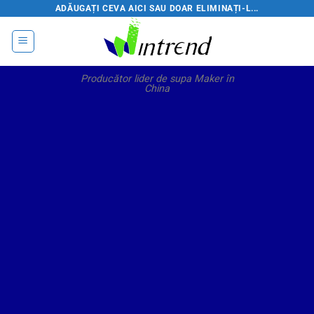
Salt
ADĂUGAȚI CEVA AICI SAU DOAR ELIMINAȚI-L...
la
conținut
Producător lider de supa Maker în
China
ARAGAZ TERMIC