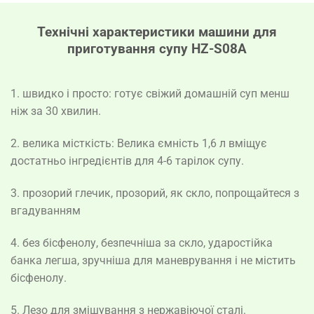
Технічні характеристики машини для
приготування супу HZ-S08A
1. швидко і просто: готує свіжий домашній суп менш
ніж за 30 хвилин.
2. велика місткість: Велика ємність 1,6 л вміщує
достатньо інгредієнтів для 4-6 тарілок супу.
3. прозорий глечик, прозорий, як скло, попрощайтеся з
вгадуванням
4. без бісфенолу, безпечніша за скло, ударостійка
банка легша, зручніша для маневрування і не містить
бісфенолу.
5. Лезо для змішування з нержавіючої сталі.