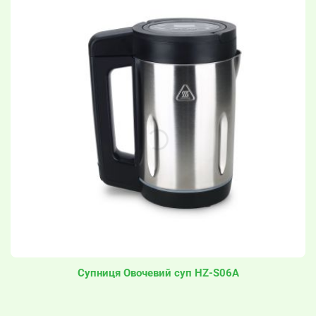
Супниця Овочевий суп HZ-S06A