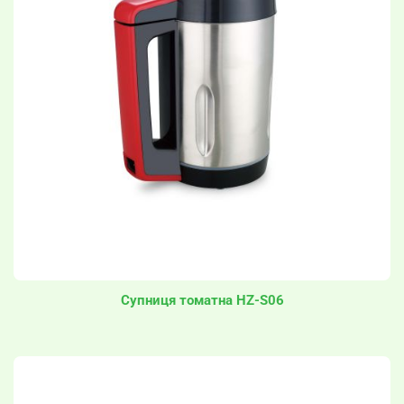
Супниця томатна HZ-S06