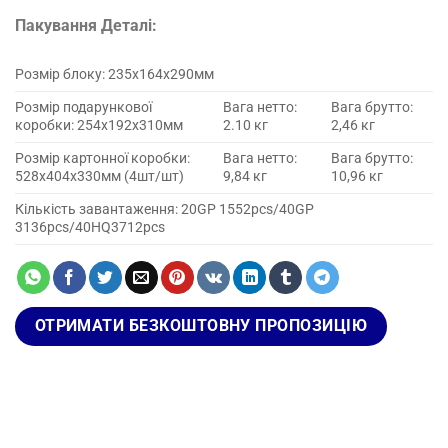
Пакування
Деталі:
Розмір блоку: 235x164x290мм
Розмір подарункової
Вага нетто:
Вага брутто:
коробки: 254x192x310мм
2.10 кг
2,46 кг
Розмір картонної коробки:
Вага нетто:
Вага брутто:
528x404x330мм (4шт/шт)
9,84 кг
10,96 кг
Кількість завантаження: 20GP 1552pcs/40GP
3136pcs/40HQ3712pcs
ОТРИМАТИ БЕЗКОШТОВНУ ПРОПОЗИЦІЮ