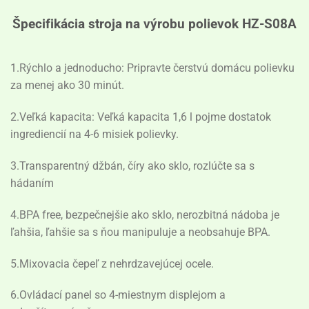
Špecifikácia stroja na výrobu polievok HZ-S08A
1.Rýchlo a jednoducho: Pripravte čerstvú domácu polievku
za menej ako 30 minút.
2.Veľká kapacita: Veľká kapacita 1,6 l pojme dostatok
ingrediencií na 4-6 misiek polievky.
3.Transparentný džbán, číry ako sklo, rozlúčte sa s
hádaním
4.BPA free, bezpečnejšie ako sklo, nerozbitná nádoba je
ľahšia, ľahšie sa s ňou manipuluje a neobsahuje BPA.
5.Mixovacia čepeľ z nehrdzavejúcej ocele.
6.Ovládací panel so 4-miestnym displejom a