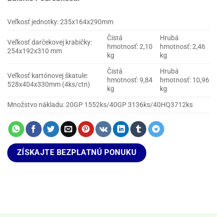
Veľkosť jednotky: 235x164x290mm
Čistá
Hrubá
Veľkosť darčekovej krabičky:
hmotnosť: 2,10
hmotnosť: 2,46
254x192x310 mm
kg
kg
Čistá
Hrubá
Veľkosť kartónovej škatule:
hmotnosť: 9,84
hmotnosť: 10,96
528x404x330mm (4ks/ctn)
kg
kg
Množstvo nákladu: 20GP 1552ks/40GP 3136ks/40HQ3712ks
ZÍSKAJTE BEZPLATNÚ PONUKU